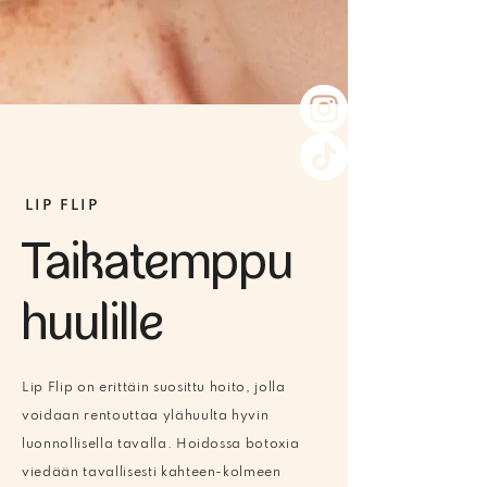
LIP FLIP
Taikatemppu
huulille
Lip Flip on erittäin suosittu hoito, jolla
voidaan rentouttaa ylähuulta hyvin
luonnollisella tavalla. Hoidossa botoxia
viedään tavallisesti kahteen-kolmeen