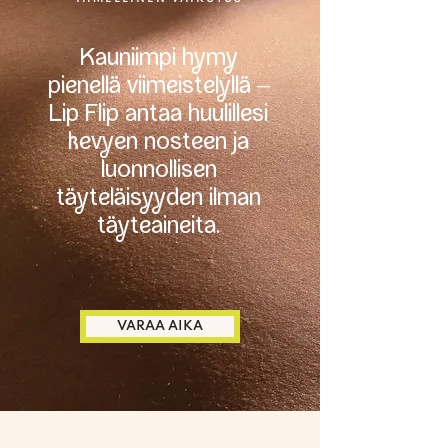
Kauniimpi hm
pienellä viimeistelllä –
Lip Flip antaa huulillesi
keven nosteen ja
luonnollisen
täteläisden ilman
täteaineita.
VARAA AIKA