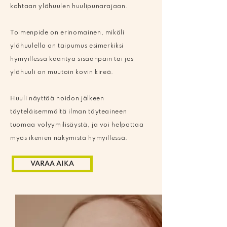
kohtaan ylähuulen huulipunarajaan.
Toimenpide on erinomainen, mikäli
ylähuulella on taipumus esimerkiksi
hymyillessä kääntyä sisäänpäin tai jos
ylähuuli on muutoin kovin kireä.
Huuli näyttää hoidon jälkeen
täyteläisemmältä ilman täyteaineen
tuomaa volyymilisäystä, ja voi helpottaa
myös ikenien näkymistä hymyillessä.
VARAA AIKA