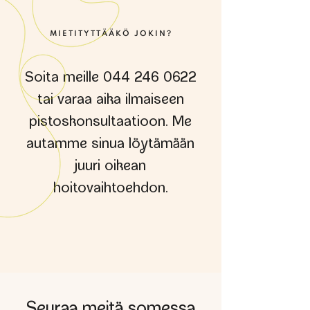
MIETITYTTÄÄKÖ JOKIN?
Soita meille
044 246 0622
tai varaa aika ilmaiseen
pistoskonsultaatioon. Me
autamme sinua lötämään
juuri oikean
hoitovaihtoehdon.