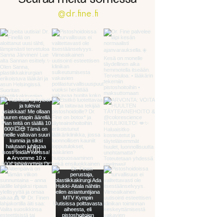
Seuraa meitä somessa
@dr.fine.fi