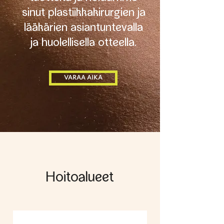
sinut plastiikkakirurgien ja
lääkärien asiantuntevalla
ja huolellisella otteella.
VARAA AIKA
Hoitoalueet