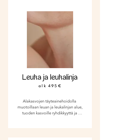
pehmeyttä ja nuorekasta elinvoimaa.
Leuka ja leukalinja
alk 495€
Alakasvojen täyteainehoidolla 
muotoillaan leuan ja leukalinjan alue, 
tuoden kasvoille ryhdikkyyttä ja 
harmoniaa. Hoidon tulokset ovat 
aina luonnollisia ja hienovaraisia. 
Naisille hoito tuo leukalinjalle 
linjakkuutta ja pehmeyttä, kun taas 