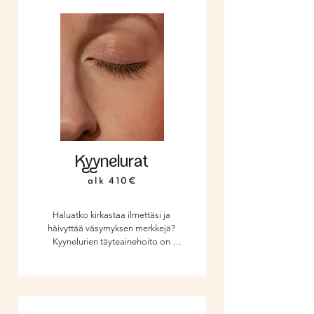
Kyynelurat
alk 410€
Haluatko kirkastaa ilmettäsi ja 
häivyttää väsymyksen merkkejä? 
Kyynelurien täyteainehoito on 
ratkaisu, kun tavoitteena on tasoittaa 
varjoja alaluomilla ja häivyttää 
tummia silmänalusia sekä näkyviä 
uria. Kevyen täyteaineen avulla 
katseesi saa raikkaan ja levänneen 