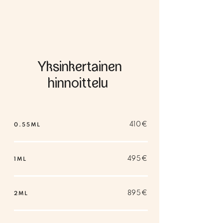
muotoillut huulet, jotka korostavat 
kasvojesi ilmettä täydellisesti.
Yksinkertainen
hinnoittelu
410€
0.55ML
495€
1ML
895€
2ML