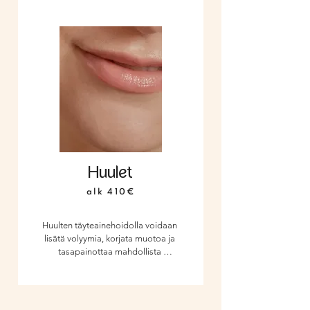
miehille voidaan luoda 
voimakkaampi ja maskuliinisempi 
ilme. Tämä hoito täydentää 
kasvojesi kokonaisuutta, korostaen 
juuri sinun parhaita piirteitäsi.
Huulet
alk 410€
Huulten täyteainehoidolla voidaan 
lisätä volyymia, korjata muotoa ja 
tasapainottaa mahdollista 
epäsymmetriaa – kaikki asiakkaan 
toiveiden ja yksilöllisten piirteiden 
mukaisesti. Lopputuloksena on 
luonnolliset, harmoniset ja kauniisti 