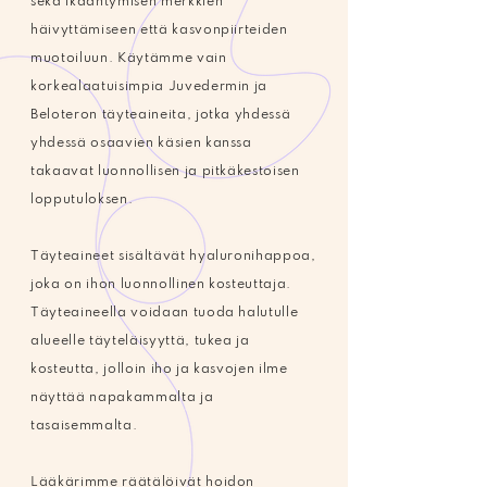
sekä ikääntymisen merkkien
häivyttämiseen että kasvonpiirteiden
muotoiluun. Käytämme vain
korkealaatuisimpia Juvedermin ja
Beloteron täyteaineita, jotka yhdessä
yhdessä osaavien käsien kanssa
takaavat luonnollisen ja pitkäkestoisen
lopputuloksen.
Täyteaineet sisältävät hyaluronihappoa,
joka on ihon luonnollinen kosteuttaja.
Täyteaineella voidaan tuoda halutulle
alueelle täyteläisyyttä, tukea ja
kosteutta, jolloin iho ja kasvojen ilme
näyttää napakammalta ja
tasaisemmalta.
Lääkärimme räätälöivät hoidon