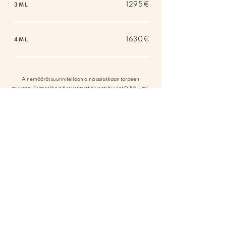
1295€
3ML
1630€
4ML
Ainemäärät suunnitellaan aina asiakkaan tarpeen
mukaan. Esimerkkeinä seuraavat alueet: huulet 0,55-1 ml,
kyynelurat 1 ml, poskipäät 2-3 ml, leuan alue 1-3 ml. Kysy
halutessasi sähköpostitse tarkempaa arviota
info@drfine.fi
.
VARAA AIKA