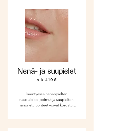
poskien täyteainehoidon kanssa.
Nenä- ja suupielet
alk 410€
Ikääntyessä nenänpielten 
nasolabiaalipoimut ja suupielten 
marionettijuonteet voivat korostua, 
antaen väsyneen tai ikääntyneen 
vaikutelman. Täyteainehoidolla 
nämä juonteet häivytetään 
tehokkaasti, palauttaen kasvoille 