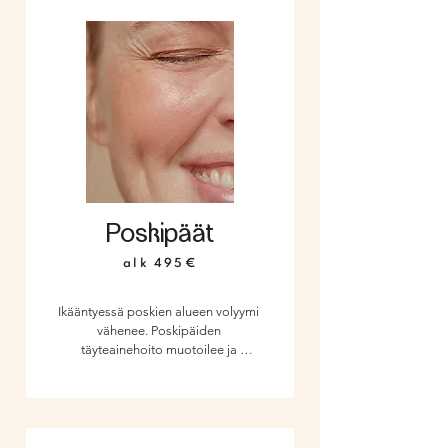
ilmeen, ja tummuus alaluomilla 
vähenee huomattavasti. Tuloksena 
on kirkas ja virkistynyt ilme, joka 
säteilee itsevarmuutta!
Poskipäät
alk 495€
Ikääntyessä poskien alueen volyymi 
vähenee. Poskipäiden 
täyteainehoito muotoilee ja 
kohottaa kasvonpiirteitäsi 
hienovaraisesti, luoden täyteläisyyttä 
ja nuorekasta hehkua. Tämä hoito 
tuo kasvoille ryhtiä ja harmoniaa – 
luonnollisesti ja ilman kirurgisia 