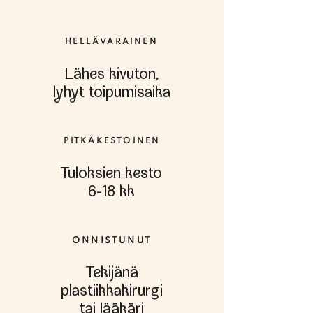
HELLÄVARAINEN
Lähes kivuton,
lht toipumisaika
PITKÄKESTOINEN
Tuloksien kesto
6-18 kk
ONNISTUNUT
Tekijänä
plastiikkakirurgi
tai lääkäri