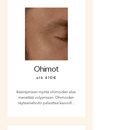
toimenpiteitä.
Ohimot
alk 410€
Ikääntymisen myötä ohimoiden alue 
menettää volyymiaan. Ohimoiden 
täyteainehoito palauttaa kasvoille 
täyteläisyyttä ja tuo nuorekasta 
ryhtiä, samalla kun se voi kevyesti 
kohottaa kulmien aluetta. Yleensä 
hoito on parhaimmillaan yhdessä 