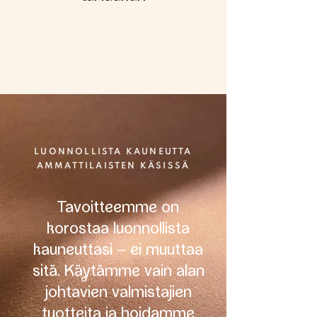
LUONNOLLISTA KAUNEUTTA
AMMATTILAISTEN KÄSISSÄ
Tavoitteemme on
korostaa luonnollista
kauneuttasi – ei muuttaa
sitä. Kätämme vain alan
johtavien valmistajien
tuotteita ja hoidamme