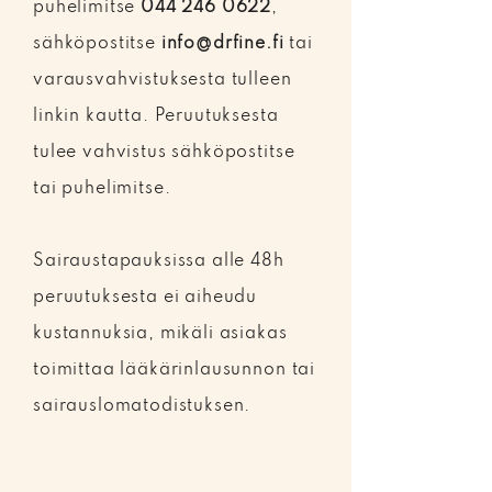
puhelimitse
044 246 0622
,
sähköpostitse
info@drfine.fi
tai
varausvahvistuksesta tulleen
linkin kautta. Peruutuksesta
tulee vahvistus sähköpostitse
tai puhelimitse.
Sairaustapauksissa alle 48h
peruutuksesta ei aiheudu
kustannuksia, mikäli asiakas
toimittaa lääkärinlausunnon tai
sairauslomatodistuksen.