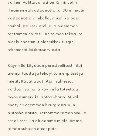
varten. Valittavanasi on 15 minuutin
ilmainen etävastaanotto tai 30 minuutin
vastaanotto klinikalla, mikäli kaipaat
rauhallista keskustelua ja pidemmän
tähtäimen hoitosuunnitelman tekoa, tai
olet kiinnostunut plastiikkakirurgin
tekemästä leikkausarviosta.
Käynnillä käydään perusteellisesti läpi
aiempi tausta ja tehdyt toimenpiteet ja
mietityttävät asiat. Ajan salliessa,
voidaan samalla käynnillä toteuttaa
myös esimerkiksi botox -hoito. Mikäli
hyötyisit enemmän kirurgiasta kuin
pistoshoidoista, kerromme tämän sinulle
rehellisesti, ja ohjaamme mielellämme
tämän suhteen eteenpäin.