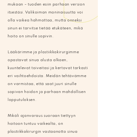
mukaan – tuoden esiin parhaan version
itsestäsi. Valikoiman moninaisuutta voi
olla vaikea hahmottaa, mutta onneksi
sinun ei tarvitse tietää etukäteen, mikä
hoito on sinulle sopivin.
Lääkärimme ja plastiikkakirurgimme
opastavat sinua alusta alkaen,
kuuntelevat toiveitasi ja kertovat tarkasti
eri vaihtoehdoista. Meidän tehtävämme
on varmistaa, että saat juuri sinulle
sopivan hoidon ja parhaan mahdollisen
lopputuloksen.
Mikäli ajanvaraus suoraan tiettyyn
hoitoon tuntuu vaikealta, on
plastiikkakirurgin vastaanotto sinua