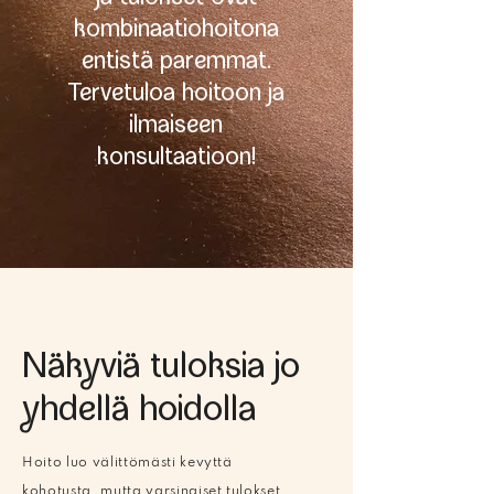
kombinaatiohoitona
entistä paremmat.
Tervetuloa hoitoon ja
ilmaiseen
konsultaatioon!
Näkviä tuloksia jo
hdellä hoidolla
Hoito luo välittömästi kevyttä
kohotusta, mutta varsinaiset tulokset