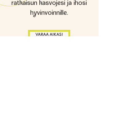
ratkaisun kasvojesi ja ihosi
hvinvoinnille.
VARAA AIKASI
Seuraa meitä somessa
@dr.fine.fi