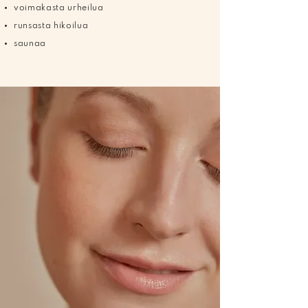
voimakasta urheilua
runsasta hikoilua
saunaa