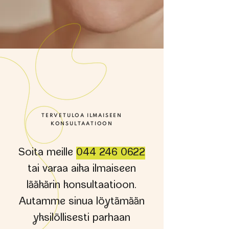
TERVETULOA ILMAISEEN
KONSULTAATIOON
Soita meille
044 246 0622
tai varaa aika ilmaiseen
lääkärin konsultaatioon.
Autamme sinua lötämään
ksilöllisesti parhaan