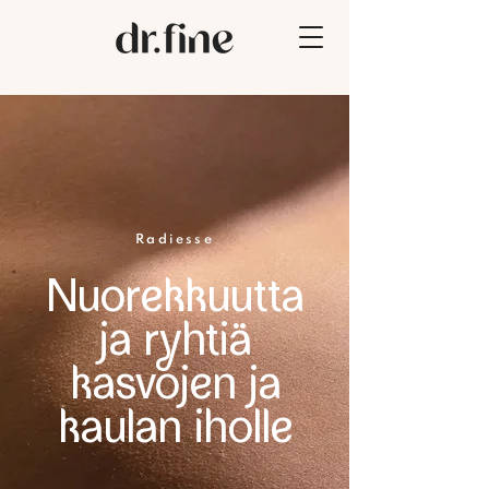
Radiesse
Nuorekkuutta
ja rhtiä
kasvojen ja
kaulan iholle