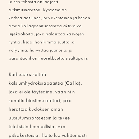
ja sen tehosta on laajasti
tutkimusnäyttöä. Kyseessä on
korkealaatuinen, pitkäkestoinen ja kehon
omaa kollageenituotantoa aktivoiva
injektiohoito, joka palauttaa kasvojen
ryhtiä, lisää ihon kimmoisuutta ja
volyymia, häivyttää juonteita ja
parantaa ihon nuorekkuutta sisältäpäin.
Radiesse sisältää
kalsiumhydroksiapatiittia (CaHa),
joka ei ole täyteaine, vaan niin
sanottu biostimulaattori, joka
herättää kudoksen oman
uusiutumisprosessin ja tekee
tuloksista luonnollisia sekä
pitkäkestoisia. Hoito luo välittömästi