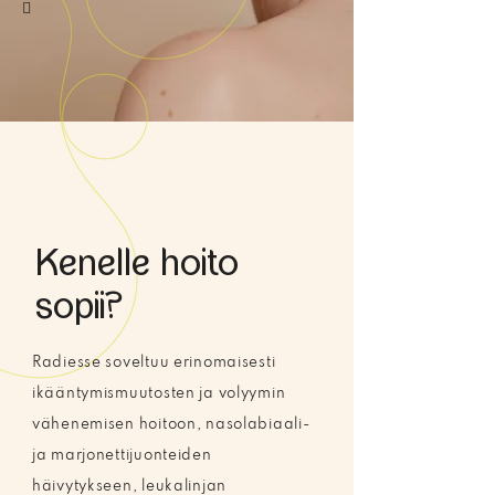

Kenelle hoito
sopii?
Radiesse soveltuu erinomaisesti
ikääntymismuutosten ja volyymin
vähenemisen hoitoon, nasolabiaali-
ja marjonettijuonteiden
häivytykseen, leukalinjan