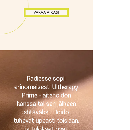
VARAA AIKASI
Radiesse sopii
erinomaisesti Ultherap
Prime -laitehoidon
kanssa tai sen jälkeen
tehtäväksi. Hoidot
tukevat upeasti toisiaan,
ja tulokset ovat